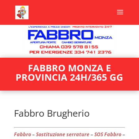
FABBRO MONZA E
PROVINCIA 24H/365 GG
Fabbro Brugherio
Fabbro
–
Sostituzione serrature
–
SOS Fabbro
–