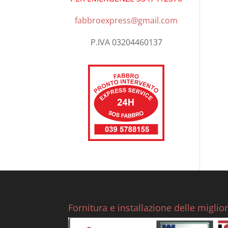
fabbroexpress@gmail.com
P.IVA 03204460137
Fornitura e installazione delle miglio