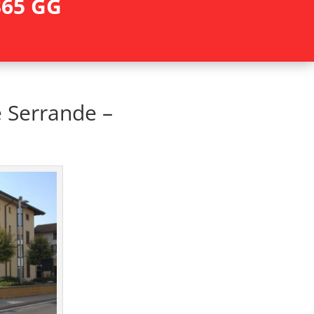
65 GG
 Serrande –