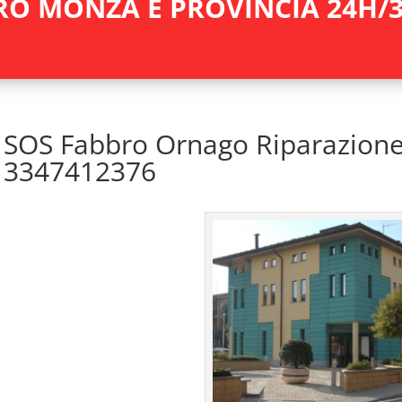
RO MONZA E PROVINCIA 24H/3
SOS Fabbro Ornago Riparazione
3347412376